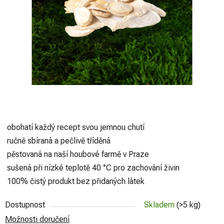
hvězdiček.
obohatí každý recept svou jemnou chutí
ručně sbíraná a pečlivě tříděná
pěstovaná na naší houbové farmě v Praze
sušená při nízké teplotě 40 °C pro zachování živin
100% čistý produkt bez přidaných látek
Dostupnost
Skladem
(>5 kg)
Možnosti doručení