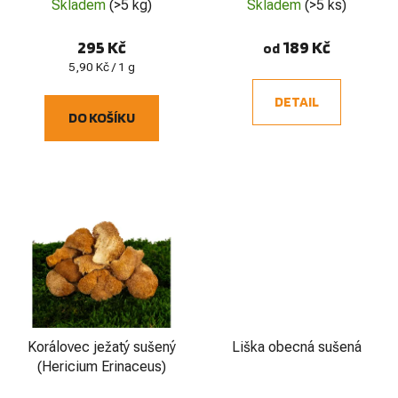
Skladem
(>5 kg)
Skladem
(>5 ks)
295 Kč
189 Kč
od
Měrná
5,90 Kč / 1 g
cena:
DETAIL
DO KOŠÍKU
Korálovec ježatý sušený
Liška obecná sušená
(Hericium Erinaceus)