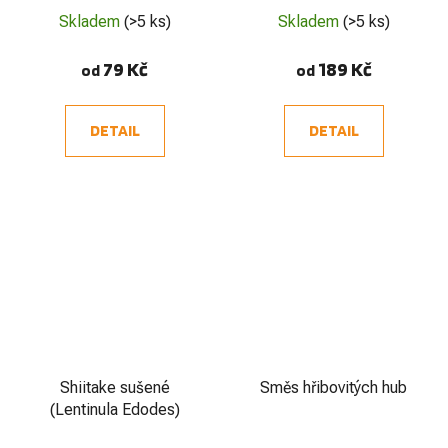
Skladem
(>5 ks)
Skladem
(>5 ks)
79 Kč
189 Kč
od
od
DETAIL
DETAIL
Shiitake sušené
Směs hřibovitých hub
(Lentinula Edodes)