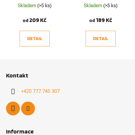
Skladem
(>5 ks)
Skladem
(>5 ks)
209 Kč
189 Kč
od
od
DETAIL
DETAIL
Z
á
Kontakt
p
a
+420 777 745 307
t
í
Informace