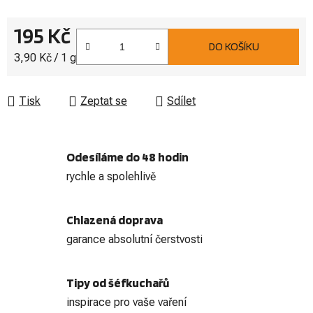
195 Kč
DO KOŠÍKU
Měrná cena:
3,90 Kč / 1 g
Tisk
Zeptat se
Sdílet
Odesíláme do 48 hodin
rychle a spolehlivě
Chlazená doprava
garance absolutní čerstvosti
Tipy od šéfkuchařů
inspirace pro vaše vaření