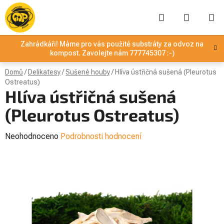
Přejít
Hledat
NÁKUPN
na
obsah
KOŠÍK
Zahrádkáři! Máme pro vás použité substráty za odvoz na
kompost. Zavolejte nám 777745307 :-)
Domů
/
Delikatesy
/
Sušené houby
/
Hlíva ústřičná sušená (Pleurotus
Ostreatus)
Hlíva ústřičná sušená
(Pleurotus Ostreatus)
Průměrné
Neohodnoceno
Podrobnosti hodnocení
hodnocení
produktu
je
0,0
z
5