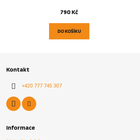
790 Kč
DO KOŠÍKU
Z
á
Kontakt
p
a
+420 777 745 307
t
í
Informace