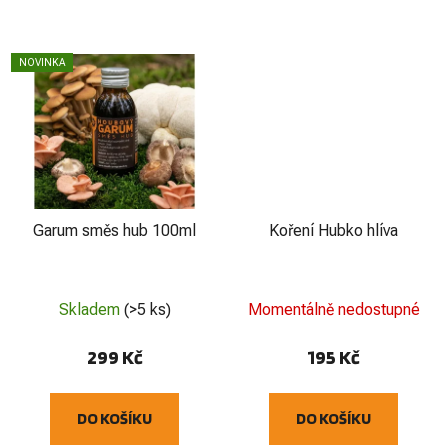
NOVINKA
Garum směs hub 100ml
Koření Hubko hlíva
Skladem
(>5 ks)
Momentálně nedostupné
299 Kč
195 Kč
DO KOŠÍKU
DO KOŠÍKU