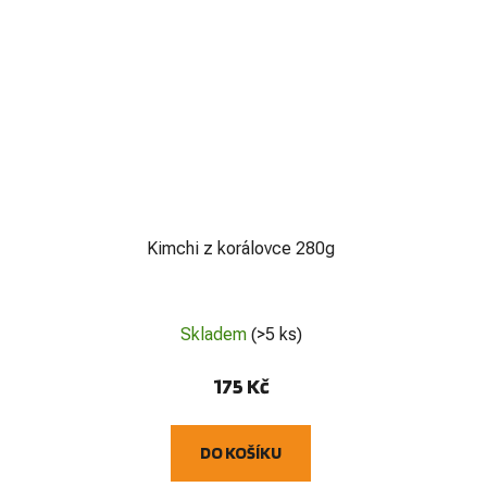
Kimchi z korálovce 280g
Průměrné
Skladem
(>5 ks)
hodnocení
produktu
175 Kč
je
5,0
DO KOŠÍKU
z