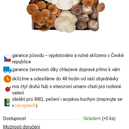
garance původu – vypěstováno a ručně sklizeno v České
republice
garance čerstvosti díky chlazené dopravě přímo k vám
sklízíme a odesíláme do 48 hodin od vaší objednávky
mix čtyř druhů hub s intenzivní umami chutí pro rodinné
vaření
ideální pro BBQ, pečení i asijskou kuchyni (inspirujte se
v
receptech
)
Dostupnost
Skladem
(>5 ks)
Možnosti doručení