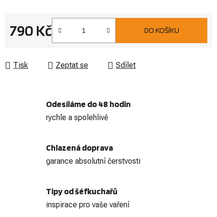
790 Kč
DO KOŠÍKU
Měrná cena:
Tisk
Zeptat se
Sdílet
Odesíláme do 48 hodin
rychle a spolehlivě
Chlazená doprava
garance absolutní čerstvosti
Tipy od šéfkuchařů
inspirace pro vaše vaření