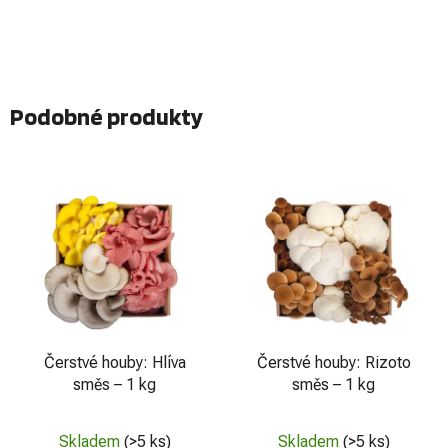
5
hvězdiček.
Podobné produkty
Čerstvé houby: Hlíva
Čerstvé houby: Rizoto
směs – 1 kg
směs – 1 kg
Skladem
(>5 ks)
Skladem
(>5 ks)